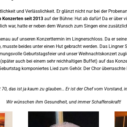
tlichkeit und Verlässlichkeit. Er glänzt nicht nur bei der Probe
en Konzerten seit 2013
auf der Bühne: Hut ab dafür! Da er über vi
lich war, hatte er neben dem Wunsch zum Singen eine zusätzlich
 genau auf unseren Konzerttermin im Lingnerschloss. Da er seine
, musste beides unter einen Hut gebracht werden. Das Lingner Sc
mmungsvolle Geburtstagsfeier und unser Weihnachtskonzert zugl
(später auch bei einem sehr reichhaltigen Buffet) auf das Konze
Geburtstag komponiertes Lied zum Gehör. Der Chor überraschte
zt 70, das ist ja kaum zu glauben… Er ist der Chef vom Vorstand,
Wir wünschen ihm Gesundheit, und immer Schaffenskraft!