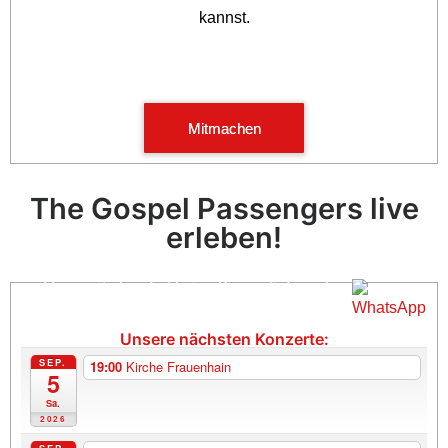
kannst.
Mitmachen
The Gospel Passengers live
erleben!
Verpasst ab sofort keine Konzertinfo mehr
und abonniert unseren WhatsApp-Kanal
Unsere nächsten Konzerte:
SEP.
19:00
Kirche Frauenhain
5
Sa.
2026
SEP.