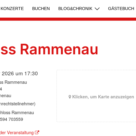
KONZERTE
BUCHEN
BLOG&CHRONIK
GÄSTEBUCH
oss Rammenau
r 2026 um 17:30
oss Rammenau
4
menau
Klicken, um Karte anzuzeigen
nrechtsteilnehmer)
chloss Rammenau
3594 703559
der Veranstaltung