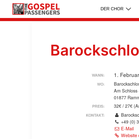
Zum
DER CHOR
Inhalt
springen
Barockschl
1. Februa
WANN:
Barockschl
WO:
Am Schloss 
01877 Ram
32€ / 27€ (A
PREIS:
Barocks
KONTAKT:
+49 (0) 
E-Mail
Website 