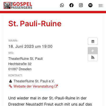
Zum
Men
Inhalt
ums
springen
St. Pauli-Ruine
WANN:
18. Juni 2023 um 19:00
WO:
TheaterRuine St. Pauli
Hechtstraße 32
01097 Dresden
KONTAKT:
TheaterRuine St. Pauli e.V.
Website der Veranstaltung
Und wieder mal in der St.-Pauli-Ruine in der
Dresdner Neustadt! Freut euch mit uns auf das