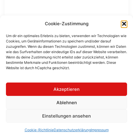
Cookie-Zustimmung
Um dir ein optimales Erlebnis zu bieten, verwenden wir Technologien wie
Cookies, um Geräteinformationen zu speichern und/oder darauf
Beitragsnavigation
zuzugreifen. Wenn du diesen Technologien zustimmst, können wir Daten
Kirche Quohren
wie das Surfverhalten oder eindeutige IDs auf dieser Website verarbeiten.
Wenn du deine Zustimmung nicht erteilst oder zurückziehst, können
bestimmte Merkmale und Funktionen beeinträchtigt werden. Diese
Website ist durch hCaptcha geschützt.
Findlingspark Nochten
Akzeptieren
Ablehnen
Datenschutzerklärung
|
Cookie-
DE
EN
Richtlinie
|
Impressum
FR
UK
Einstellungen ansehen
Cookie-Richtlinie
Datenschutzerklärung
Impressum
© 2026 The Gospel Passengers.