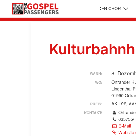
Zum
DER CHOR
Inhalt
springen
Kulturbahnh
8. Dezem
WANN:
Ortrander K
WO:
Lingenthal P
01990 Ortra
AK 19€, VV
PREIS:
Ortrander
KONTAKT:
035755/ 
E-Mail
Website 